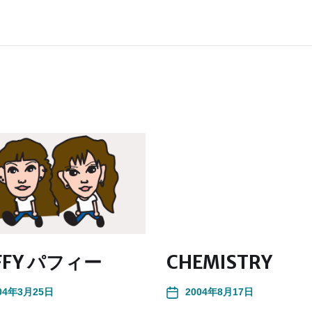
FFY パフィー
CHEMISTRY
04年3月25日
2004年8月17日