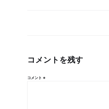
コメントを残す
コメント
※