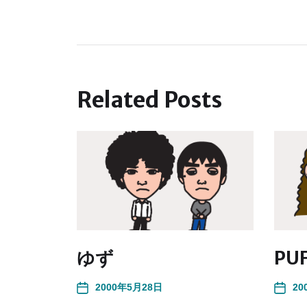
Related Posts
ゆず
PU
2000年5月28日
20