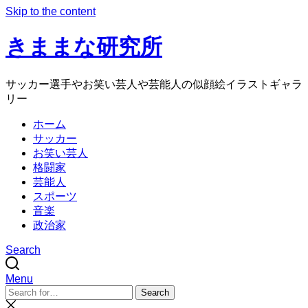
Skip to the content
きままな研究所
サッカー選手やお笑い芸人や芸能人の似顔絵イラストギャラ
リー
ホーム
サッカー
お笑い芸人
格闘家
芸能人
スポーツ
音楽
政治家
Search
Menu
Search
Search
for:
Close