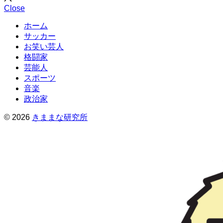
search
Close
ホーム
サッカー
お笑い芸人
格闘家
芸能人
スポーツ
音楽
政治家
© 2026
きままな研究所