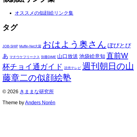
オススメの似顔絵リンク集
タグ
おはよう奥さん
ぽぴとぴ
JOB-SHIP
Muffin-Net大賞
直前W
あ
山口放送
池袋絵意知
マチウケフリークス
別冊DIME
週刊朝日の山
杯チョイ通ガイド
読売テレビ
藤章二の似顔絵塾
© 2026
きままな研究所
Theme by
Anders Norén