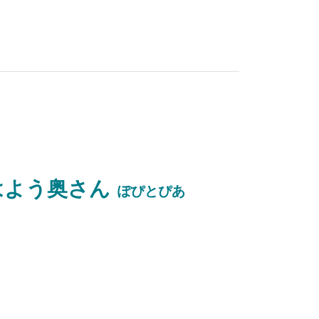
はよう奥さん
ぽぴとぴあ
放送
池袋絵意知
ガイド
読売テレビ
章二の似顔絵塾