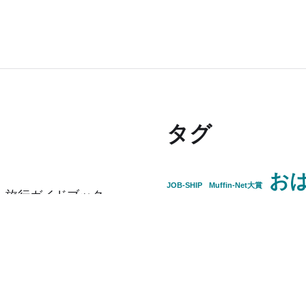
タグ
お
JOB-SHIP
Muffin-Net大賞
、旅行ガイドブック
山口
マチウケフリークス
別冊DIME
リエイター
直前W杯チョイ通
週刊朝日の山藤