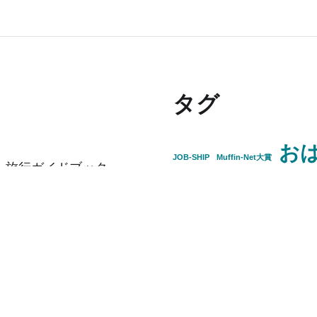
タグ
お
JOB-SHIP
Muffin-Net大賞
、旅行ガイドブック
山口
マチウケフリークス
別冊DIME
リエイター
直前W杯チョイ通
週刊朝日の山藤