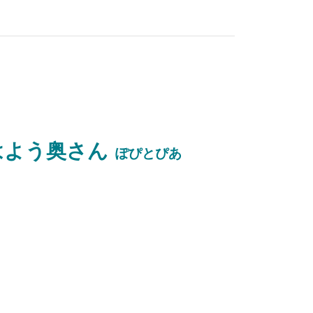
はよう奥さん
ぽぴとぴあ
放送
池袋絵意知
ガイド
読売テレビ
章二の似顔絵塾