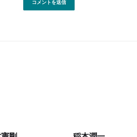
村憲剛
稲本潤一