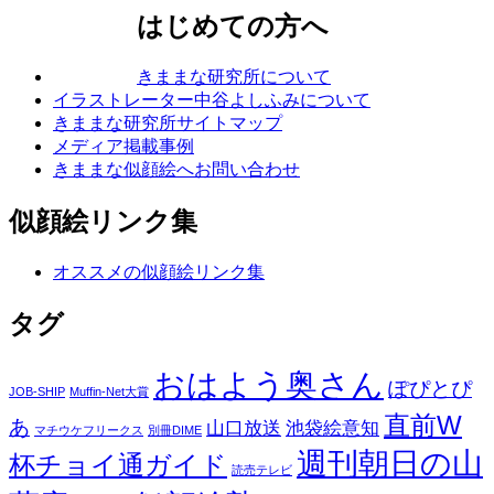
はじめての方へ
きままな研究所について
イラストレーター中谷よしふみについて
きままな研究所サイトマップ
メディア掲載事例
きままな似顔絵へお問い合わせ
似顔絵リンク集
オススメの似顔絵リンク集
タグ
おはよう奥さん
ぽぴとぴ
JOB-SHIP
Muffin-Net大賞
直前W
あ
山口放送
池袋絵意知
マチウケフリークス
別冊DIME
週刊朝日の山
杯チョイ通ガイド
読売テレビ