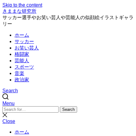
Skip to the content
きままな研究所
サッカー選手やお笑い芸人や芸能人の似顔絵イラストギャラ
リー
ホーム
サッカー
お笑い芸人
格闘家
芸能人
スポーツ
音楽
政治家
Search
Menu
Search
Search
for:
Close
search
Close
ホーム