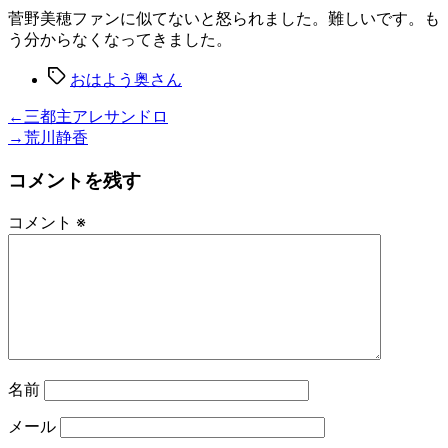
菅野美穂ファンに似てないと怒られました。難しいです。も
う分からなくなってきました。
Tags
おはよう奥さん
投
Previous
←
三都主アレサンドロ
post:
Next
→
荒川静香
稿
post:
コメントを残す
ナ
ビ
コメント
※
ゲ
ー
シ
ョ
ン
名前
メール