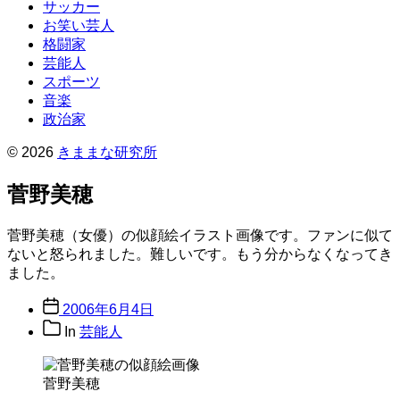
サッカー
お笑い芸人
格闘家
芸能人
スポーツ
音楽
政治家
© 2026
きままな研究所
菅野美穂
菅野美穂（女優）の似顔絵イラスト画像です。ファンに似て
ないと怒られました。難しいです。もう分からなくなってき
ました。
Post
2006年6月4日
date
Post
In
芸能人
categories
菅野美穂