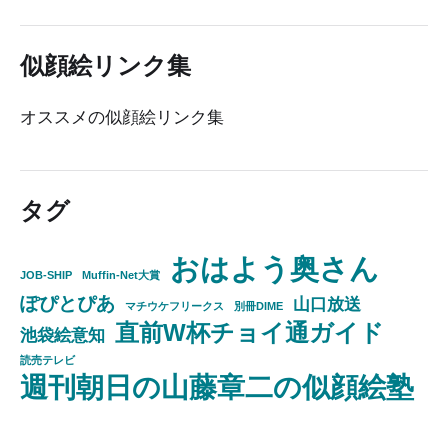
似顔絵リンク集
オススメの似顔絵リンク集
タグ
おはよう奥さん
JOB-SHIP
Muffin-Net大賞
ぽぴとぴあ
山口放送
マチウケフリークス
別冊DIME
直前W杯チョイ通ガイド
池袋絵意知
読売テレビ
週刊朝日の山藤章二の似顔絵塾