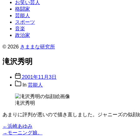
お笑い芸人
格闘家
芸能人
スポーツ
音楽
政治家
© 2026
きままな研究所
滝沢秀明
Post
2001年11月3日
date
Post
In
芸能人
categories
滝沢秀明
あまりに評判が悪いので描き直しました。ジャニーズの似顔
投
Previous
←
浜崎あゆみ
post:
Next
→
モーニング娘。
稿
post: