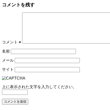
コメントを残す
ナ
ビ
ゲ
ー
シ
コメント
※
ョ
名前
ン
メール
サイト
上に表示された文字を入力してください。