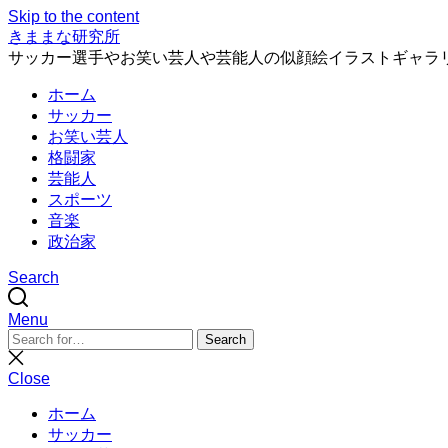
Skip to the content
きままな研究所
サッカー選手やお笑い芸人や芸能人の似顔絵イラストギャラ
ホーム
サッカー
お笑い芸人
格闘家
芸能人
スポーツ
音楽
政治家
Search
Menu
Search
Search
for:
Close
search
Close
ホーム
サッカー