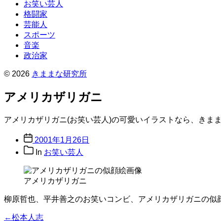
お笑い芸人
格闘家
芸能人
スポーツ
音楽
政治家
© 2026
きままな研究所
アメリカザリガニ
アメリカザリガニ(お笑い芸人)の可愛いイラストなら、きま
Post
2001年1月26日
date
Post
In
お笑い芸人
categories
アメリカザリガニ
柳原哲也、平井善之のお笑いコンビ、アメリカザリガニの似
投
Previous
←
松本人志