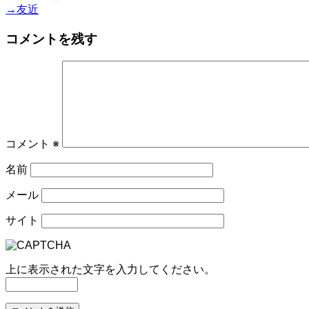
post:
Next
→
友近
稿
post:
コメントを残す
ナ
ビ
ゲ
ー
シ
コメント
※
ョ
名前
ン
メール
サイト
上に表示された文字を入力してください。