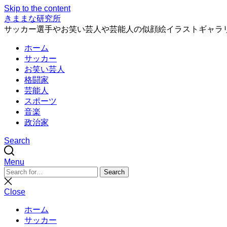
Skip to the content
きままな研究所
サッカー選手やお笑い芸人や芸能人の似顔絵イラストギャラ
ホーム
サッカー
お笑い芸人
格闘家
芸能人
スポーツ
音楽
政治家
Search
Menu
Search
Search
for:
Close
search
Close
ホーム
サッカー