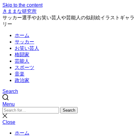
Skip to the content
きままな研究所
サッカー選手やお笑い芸人や芸能人の似顔絵イラストギャラ
リー
ホーム
サッカー
お笑い芸人
格闘家
芸能人
スポーツ
音楽
政治家
Search
Menu
Search
Search
for:
Close
search
Close
ホーム