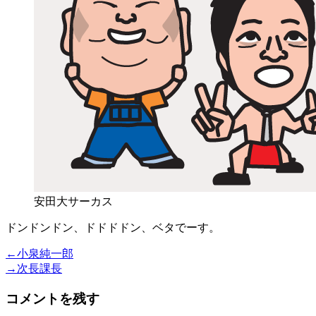
安田大サーカス
ドンドンドン、ドドドドン、ベタでーす。
投
Previous
←
小泉純一郎
post:
Next
→
次長課長
稿
post:
コメントを残す
ナ