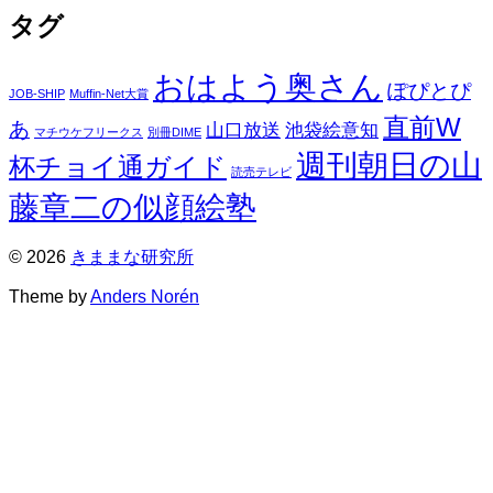
タグ
おはよう奥さん
ぽぴとぴ
JOB-SHIP
Muffin-Net大賞
直前W
あ
山口放送
池袋絵意知
マチウケフリークス
別冊DIME
週刊朝日の山
杯チョイ通ガイド
読売テレビ
藤章二の似顔絵塾
© 2026
きままな研究所
Theme by
Anders Norén