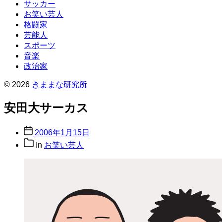
サッカー
お笑い芸人
格闘家
芸能人
スポーツ
音楽
政治家
© 2026
きままな研究所
安田大サーカス
Post
2006年1月15日
date
Post
In
お笑い芸人
categories