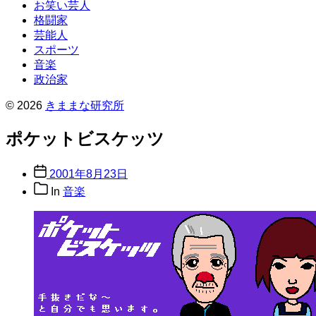
お笑い芸人
格闘家
芸能人
スポーツ
音楽
政治家
© 2026
きままな研究所
ポケットビスケッツ
Post
2001年8月23日
date
Post
In
音楽
categories