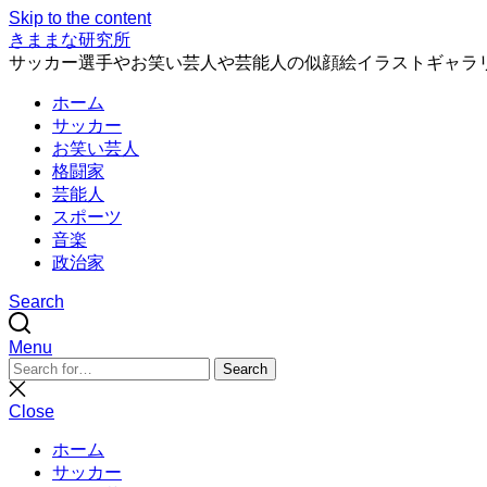
Skip to the content
きままな研究所
サッカー選手やお笑い芸人や芸能人の似顔絵イラストギャラ
ホーム
サッカー
お笑い芸人
格闘家
芸能人
スポーツ
音楽
政治家
Search
Menu
Search
Search
for:
Close
search
Close
ホーム
サッカー