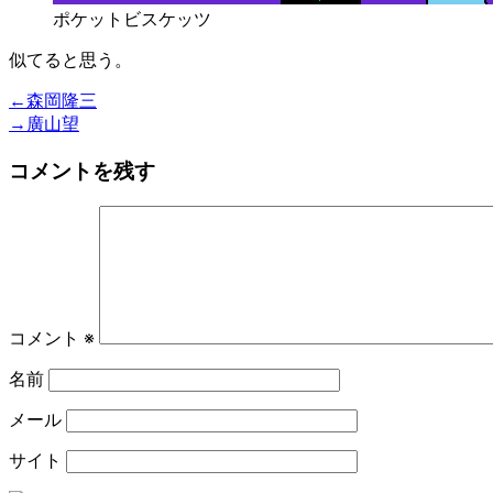
ポケットビスケッツ
似てると思う。
投
Previous
←
森岡隆三
post:
Next
→
廣山望
稿
post:
コメントを残す
ナ
ビ
ゲ
ー
シ
コメント
※
ョ
名前
ン
メール
サイト