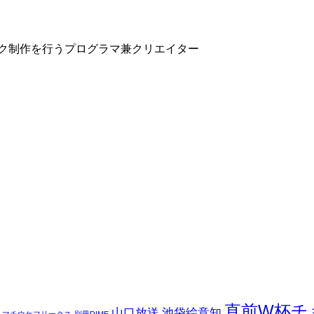
ク制作を行うプログラマ兼クリエイター
直前W杯チ
山口放送
池袋絵意知
マチウケフリークス
別冊DIME