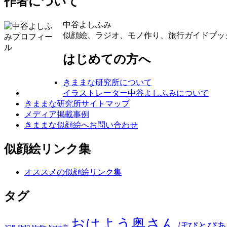
作者について
中谷よしふみ
似顔絵、ラジオ、モノ作り、旅行ガイドブッ
はじめての方へ
きままな研究所について
イラストレーター中谷よしふみについて
きままな研究所サイトマップ
メディア掲載事例
きままな似顔絵へお問い合わせ
似顔絵リンク集
オススメの似顔絵リンク集
タグ
おはよう奥さん
ぽぴとぴあ
JOB-SHIP
Muffin-Net大賞