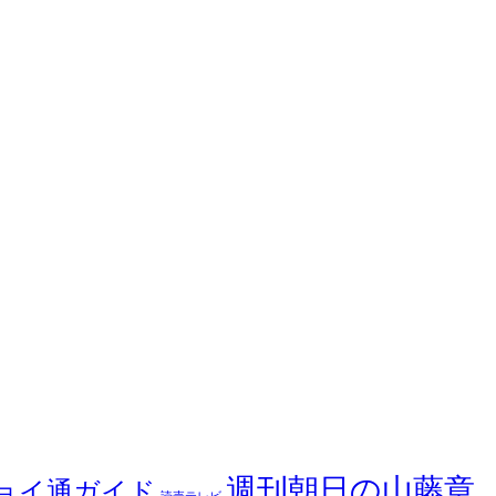
週刊朝日の山藤章
ョイ通ガイド
読売テレビ